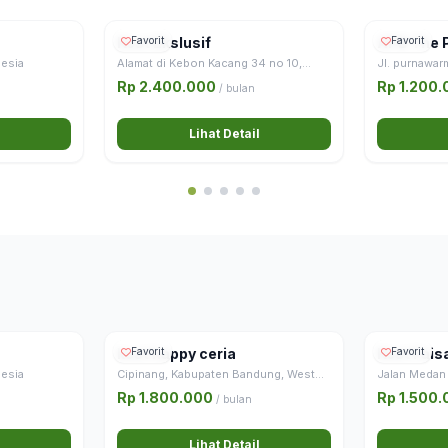
Kost Ekslusif
Favorit
APB The 
Favorit
nesia
Alamat di Kebon Kacang 34 no 10,
Jl. purnawar
Tanah Abang, Jakarta Pusat.
Kec. Kebayor
Rp 2.400.000
Rp 1.200
/ bulan
Selatan
Lihat Detail
kost happy ceria
Favorit
Kost Fais
Favorit
nesia
Cipinang, Kabupaten Bandung, West
Jalan Medan
Java, Java, 40374, Indonesia
Gambir, Centr
Rp 1.800.000
Rp 1.500
/ bulan
Region of Jak
Indonesia
Lihat Detail