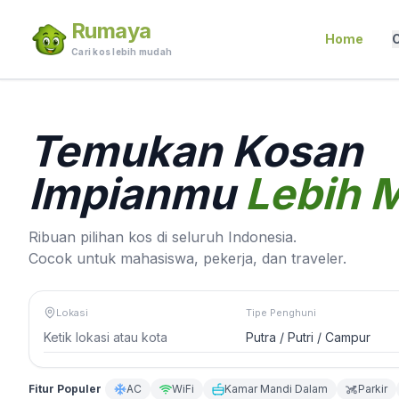
Rumaya
Home
C
Cari kos lebih mudah
Temukan Kosan
Impianmu
Lebih 
Ribuan pilihan kos di seluruh Indonesia.
Cocok untuk mahasiswa, pekerja, dan traveler.
Lokasi
Tipe Penghuni
Fitur Populer
AC
WiFi
Kamar Mandi Dalam
Parkir