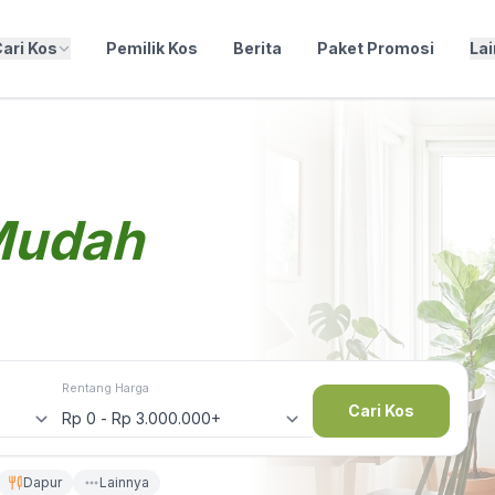
ari Kos
Pemilik Kos
Berita
Paket Promosi
La
Mudah
Rentang Harga
Cari Kos
Dapur
Lainnya