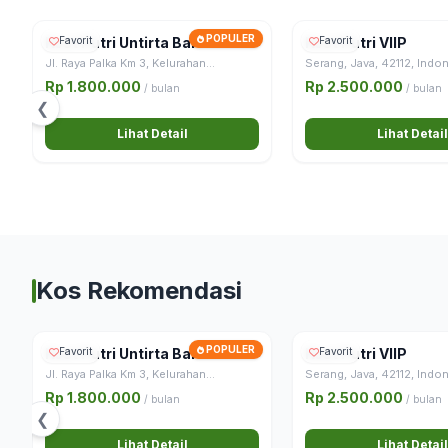
POPULER
Kost Putri Untirta Baru
Favorit
Kost Putri VIIP
Favorit
Jl. Raya Palka Km 3, Kelurahan
Serang, Java, 42112, Indo
Sindangsari, Kecamatan Pabuaran,
Rp 1.800.000
Rp 2.500.000
/ bulan
/ bulan
Kabupaten Serang, Banten
❮
Lihat Detail
Lihat Detail
Kos Rekomendasi
POPULER
Kost Putri Untirta Baru
Favorit
Kost Putri VIIP
Favorit
Jl. Raya Palka Km 3, Kelurahan
Serang, Java, 42112, Indo
Sindangsari, Kecamatan Pabuaran,
Rp 1.800.000
Rp 2.500.000
/ bulan
/ bulan
Kabupaten Serang, Banten
❮
Lihat Detail
Lihat Detail