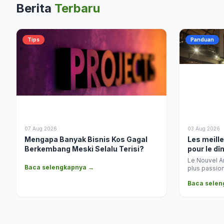
Berita
Terbaru
Tips
Panduan
07 Aug 2026
03 Aug 2026
Mengapa Banyak Bisnis Kos Gagal
Les meille
Berkembang Meski Selalu Terisi?
pour le dî
soirées de
Le Nouvel An
Baca selengkapnya →
expérienc
plus passion
voyageurs, l
Baca sele
réunissent p
de l’année a
d’expériences i
recherchiez 
restaurant a