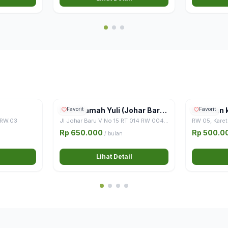
Kost Mamah Yuli (Johar Baru)
Favorit
budiman 
Favorit
Murah Khusus Pria
 RW.03
Jl Johar Baru V No 15 RT 014 RW 004,
RW 05, Karet
Central Jakarta, Special Capital Region
Central Jakar
Rp 650.000
Rp 500.0
/ bulan
of Jakarta, Java, 10510, Indonesia
of Jakarta, 
Lihat Detail