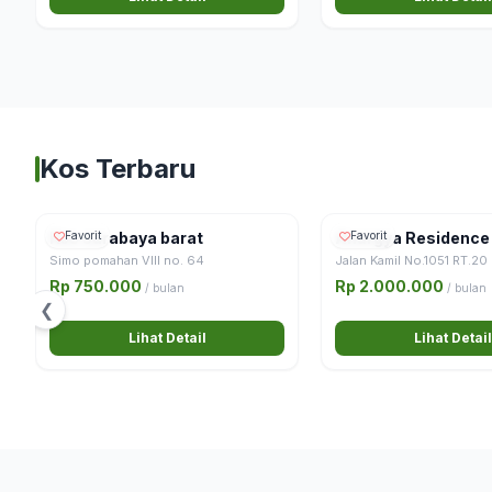
Kos Terbaru
Kos surabaya barat
Favorit
Anargya Residence
Favorit
Simo pomahan VIII no. 64
Jalan Kamil No.1051 RT.20
Rp 750.000
Rp 2.000.000
/ bulan
/ bulan
❮
Lihat Detail
Lihat Detail