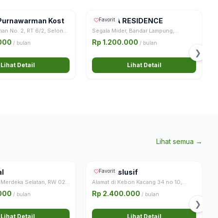
Purnawarman Kost
PALAPA RESIDENCE
Favorit
man No. 2, RT 6/2, Selong,
Segala Mider, Bandar Lampung,
an Baru, Kota Jakarta
Lampung, Sumatra, 35151, Indonesia
.000
Rp 1.200.000
/ bulan
/ bulan
❯
Lihat Detail
Lihat Detail
Lihat semua →
al
Kost Ekslusif
Favorit
 Merdeka Selatan, RW 02,
Alamat di Kebon Kacang 34 no 10,
al Jakarta, Special capital
Tanah Abang, Jakarta Pusat.
.000
Rp 2.400.000
/ bulan
/ bulan
arta, Java, 10110,
❯
Lihat Detail
Lihat Detail