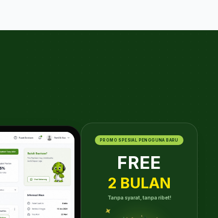
PROMO SPESIAL PENGGUNA BARU
FREE
2 BULAN
Tanpa syarat, tanpa ribet!