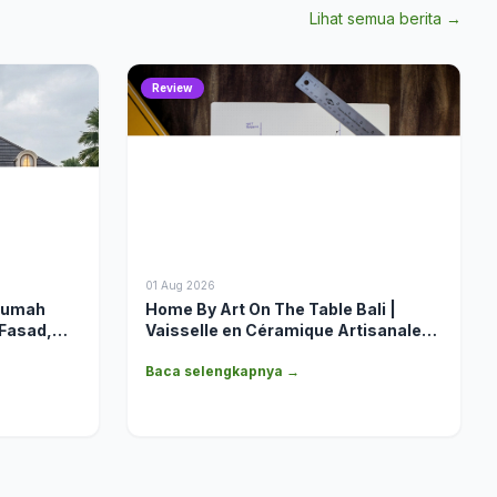
Lihat semua berita →
Review
01 Aug 2026
Rumah
Home By Art On The Table Bali |
 Fasad,
Vaisselle en Céramique Artisanale
sen
de Qualité Export & Collections de
Table de Luxe
Baca selengkapnya →