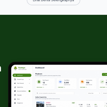
le compte à rebours, Bali
 nombreuses options
ues dans des destinations
comme Seminyak, Canggu, Ubud,
sar et Kuta.
n