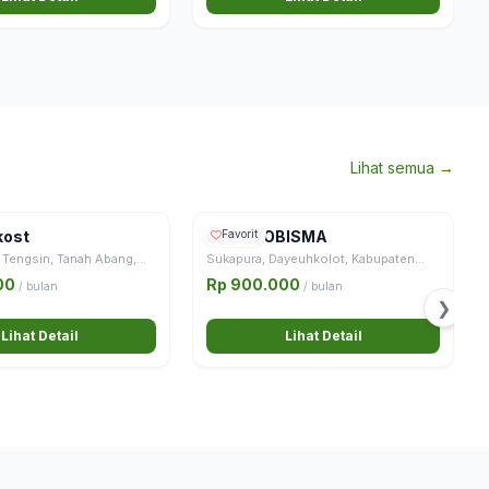
Lihat semua →
kost
KOST KOBISMA
Favorit
 Tengsin, Tanah Abang,
Sukapura, Dayeuhkolot, Kabupaten
ta, Special Capital Region
Bandung, Jawa Barat, Jawa, 40257,
00
Rp 900.000
/ bulan
/ bulan
Java, 10220, Indonesia
Indonesia
❯
Lihat Detail
Lihat Detail