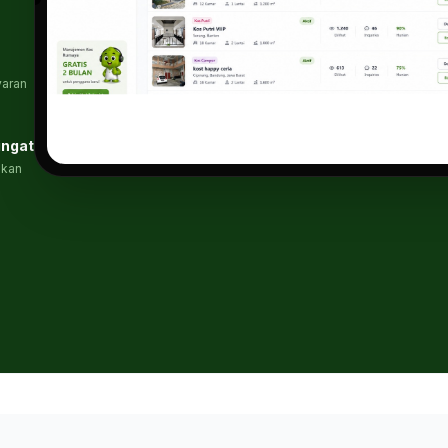
yaran
ingat
akan