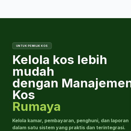
animé avant 
propose de
gastronomiq
populaires 
Sanur, Denpa
UNTUK PEMILIK KOS
Kelola kos lebih
mudah
dengan Manajeme
Kos
Rumaya
Kelola kamar, pembayaran, penghuni, dan laporan
dalam satu sistem yang praktis dan terintegrasi.